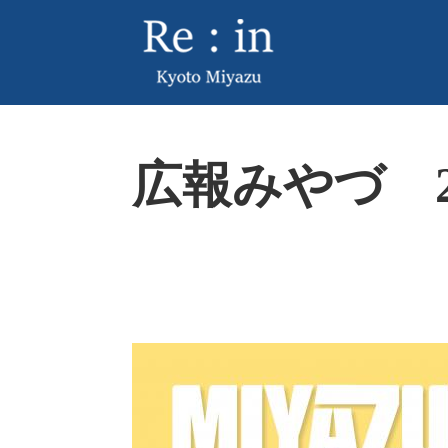
ペ
メ
ー
ニ
ジ
ュ
の
ー
先
を
頭
飛
本
で
ば
広報みやづ 20
文
す
し
。
て
本
文
へ