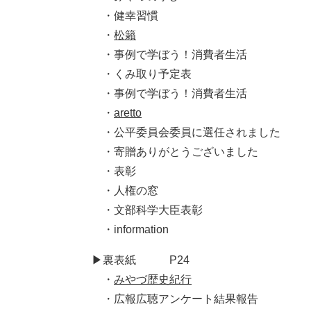
・健幸習慣
​ ・
松籟
・事例で学ぼう！消費者生活
・くみ取り予定表
・事例で学ぼう！消費者生活​
・
aretto
・公平委員会委員に選任されました
・寄贈ありがとうございました
​ ・表彰
​ ・人権の窓
​ ・文部科学大臣表彰
・information
▶裏表紙 P24
・
みやづ歴史紀行
・広報広聴アンケート結果報告​