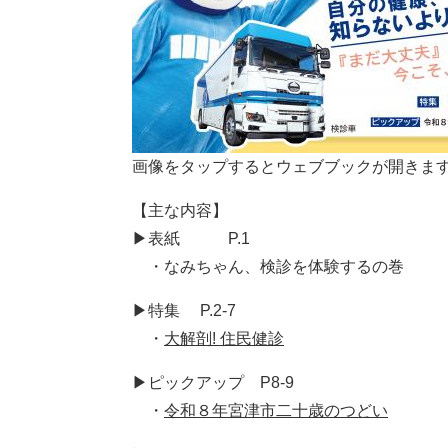
画像をタップするとウェブブックが開きま
【主な内容】
▶表紙 P.1
・なみちゃん、検診を体験するの巻
▶特集 P.2-7
​ ・
大解剖! 住民健診
▶ピックアップ P8-9
・
令和８年宮津市二十歳のつどい