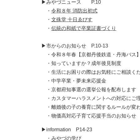
▶みやづニュース P.10
​ ・
令和８年 消防出初式​
・
文殊堂 十日ゑびす
・
伝統の和紙で卒業証書づくり​
▶市からのお知らせ P.10-13
・令和８年春【京都丹後鉄道・丹海バス】
​ ・知っていますか？成年後見制度​
​ ・生活にお困りの際はお気軽にご相談く
​ ・中学卒業・夢未来応援金​
・京都府知事選の選挙公報を配布します
・カスタマーハラスメントへの対応にご理
・離婚後の子の養育に関するルールが変
・物価高対応子育て応援手当のお知らせ
▶information P14-23
​ ・みやづの学び