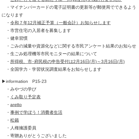
​ ・マイナンバーカードの電子証明書の更新等が郵便局でできるよう
になります
​ ・
令和７年12月補正予算（一般会計）お知らせします
・市営住宅の入居者を募集します
・健幸習慣
・ごみの減量や資源化などに関する市民アンケート結果のお知らせ
・生ごみ処理機等市民モニターの結果について
・
所得税、市･府民税の申告受付は2月16日(月)～3月16日(月)
・全国学力・学習状況調査結果をお知らせします
▶information P15-23
​ ・みやづの学び
​ ・
くみ取り予定表
・
aretto
・
事例で学ぼう！消費者生活
・
松籟
・人権擁護委員
・寄贈ありがとうございました