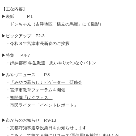
【主な内容】
▶表紙 P.1
・ドンちゃん（吉津地区「橋立の馬屋」にて撮影）​
▶ピックアップ P2-3
・令和８年宮津市長新春のご挨拶
▶特集 P.4-7
​ ・姉妹都市 学生派遣 思いやりがつなぐバトン
▶みやづニュース P.8
​ ・
「みやづ暮らしナビゲーター」研修会
・
宮津市教育フォーラムを開催
・
初開催「はぐフェス」
・
市民ライター「イベントレポート」
▶市からのお知らせ P.9-13
・京都府知事選挙投票日をお知らせします
​ ・
ごみとして捨てる前にリユース(再使用)を検討しませんか