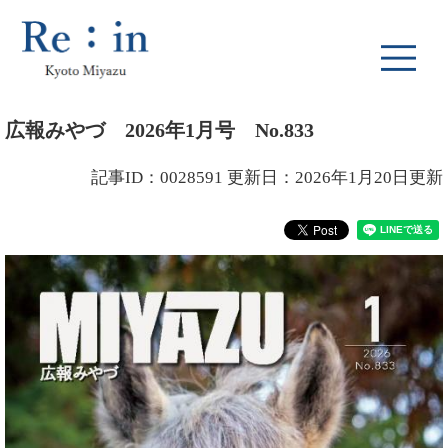
ペ
メ
ー
ニ
ジ
ュ
の
ー
先
を
本
頭
飛
広報みやづ 2026年1月号 No.833
文
で
ば
す
し
記事ID：0028591
更新日：2026年1月20日更新
。
て
本
文
へ