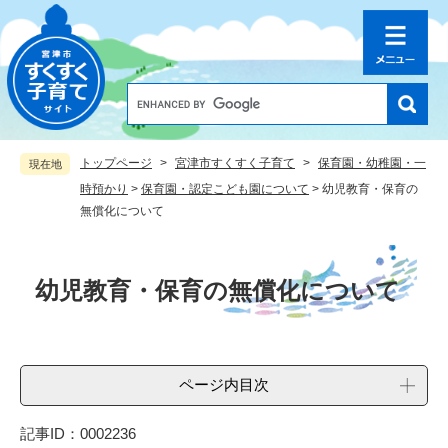
ペ
メ
ー
ニ
ジ
ュ
の
ー
先
を
G
o
頭
飛
o
で
ば
g
す
し
トップページ
>
宮津市すくすく子育て
>
保育園・幼稚園・一
現在地
l
。
て
e
時預かり
>
保育園・認定こども園について
>
幼児教育・保育の
本
カ
無償化について
文
ス
へ
タ
本
ム
文
検
幼児教育・保育の無償化について
索
ページ内目次
記事ID：0002236