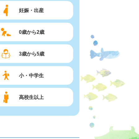
妊娠・出産
0歳から2歳
3歳から5歳
小・中学生
高校生以上