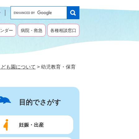
G
o
o
g
ンダー
病院・救急
各種相談窓口
l
e
カ
ス
タ
こども園について
>
幼児教育・保育
ム
検
索
目的でさがす
妊娠・出産