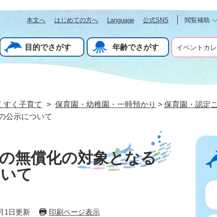
本文へ
はじめての方へ
Language
公式SNS
閲覧補助
目的でさがす
年齢でさがす
イベントカレ
くすく子育て
>
保育園・幼稚園・一時預かり
>
保育園・認定
の公示について
育の無償化の対象となる
ついて
4月1日更新
印刷ページ表示