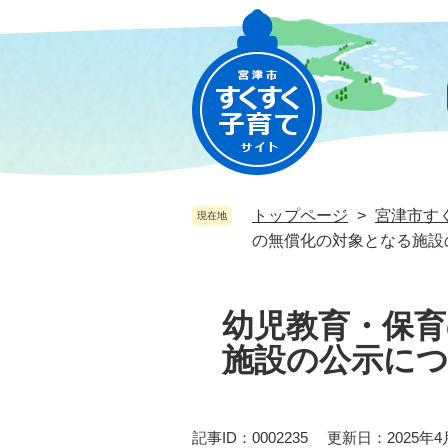
ペ
メ
ー
ニ
ジ
ュ
の
ー
先
を
頭
飛
で
ば
す
し
。
て
トップページ
>
宮津市す
現在地
本
の無償化の対象となる施設
文
へ
本
文
幼児教育・保
施設の公示に
記事ID：0002235
更新日：2025年