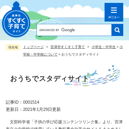
ペ
メ
ー
ニ
ジ
ュ
の
ー
先
を
G
o
頭
飛
o
で
ば
g
す
し
トップページ
>
宮津市すくすく子育て
>
小学生・中学生
>
小
現在地
l
。
て
e
学校・中学校について
>
おうちでスタディサイト
本
カ
文
ス
本
へ
タ
文
ム
おうちでスタディサイト
検
索
記事ID：0001514
更新日：2021年1月29日更新
文部科学省「子供の学び応援コンテンツリンク集」より、宮津