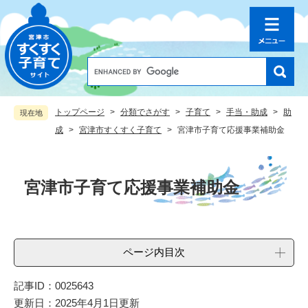
ペ
メ
ー
ニ
ジ
ュ
の
ー
先
を
G
o
頭
飛
o
で
ば
g
す
し
トップページ
>
分類でさがす
>
子育て
>
手当・助成
>
助
現在地
l
。
て
e
成
>
宮津市すくすく子育て
>
宮津市子育て応援事業補助金
本
カ
文
ス
本
へ
タ
文
ム
宮津市子育て応援事業補助金
検
索
ページ内目次
記事ID：0025643
更新日：2025年4月1日更新