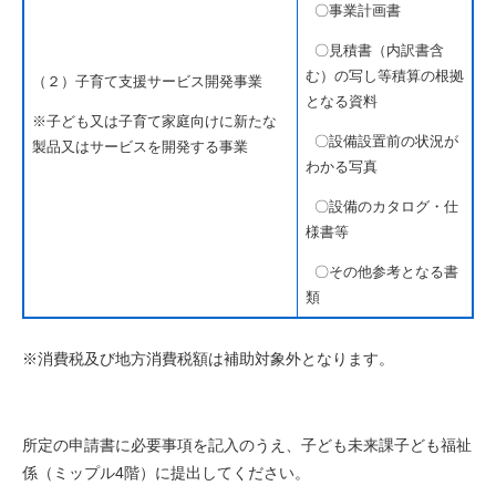
〇事業計画書
〇見積書（内訳書含
む）の写し等積算の根拠
（２）子育て支援サービス開発事業
となる資料
※子ども又は子育て家庭向けに新たな
〇設備設置前の状況が
製品又はサービスを開発する事業
わかる写真
〇設備のカタログ・仕
様書等
〇その他参考となる書
類
※消費税及び地方消費税額は補助対象外となります。
所定の申請書に必要事項を記入のうえ、子ども未来課子ども福祉
係（ミップル4階）に提出してください。