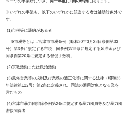
※一つの事業所につき、
同一年度
に1回の申請
に限ります。
※いずれの事業も、以下のいずれかに該当する者は補助対象外で
す。
(1)市税等に滞納がある者
※市税等とは…宮津市市税条例（昭和30年3月28日条例第33
号）第3条に規定する市税、同条例第19条に規定する延滞金及び
同条例第20条に規定する督促手数料。
(2)宗教活動または政治活動
(3)風俗営業等の規制及び業務の適正化等に関する法律（昭和23
年法律第122号）第2条に定義され、同法の適用対象となる業を
営むもの
(4)宮津市暴力団排除条例第2条に規定する暴力団員等及び暴力団
密接関係者