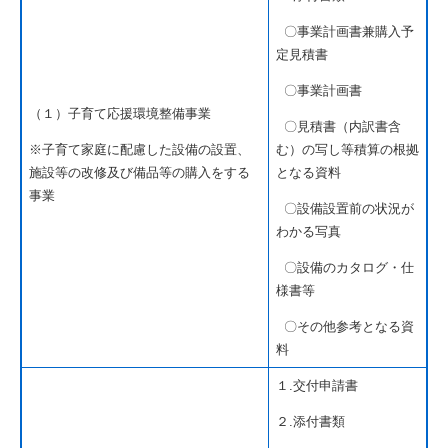
〇事業計画書兼購入予
定見積書
〇事業計画書
（１）子育て応援環境整備事業
〇見積書（内訳書含
※子育て家庭に配慮した設備の設置、
む）の写し等積算の根拠
施設等の改修及び備品等の購入をする
となる資料
事業
〇設備設置前の状況が
わかる写真
〇設備のカタログ・仕
様書等
〇その他参考となる資
料
１.交付申請書
２.添付書類