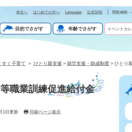
本文へ
はじめての方へ
Language
公式SNS
閲覧補助
目的でさがす
年齢でさがす
イベントカレ
くすく子育て
>
ひとり親支援
>
就労支援・助成制度
>
ひとり
等職業訓練促進給付金
4月1日更新
印刷ページ表示