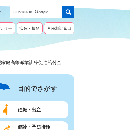
G
o
o
g
ンダー
病院・救急
各種相談窓口
l
e
カ
ス
タ
親家庭高等職業訓練促進給付金
ム
検
索
目的でさがす
妊娠・出産
健診・予防接種