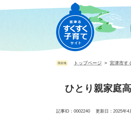
ペ
メ
ー
ニ
ジ
ュ
の
ー
先
を
頭
飛
で
ば
す
し
。
て
トップページ
>
宮津市す
現在地
本
文
本
へ
文
ひとり親家庭高
記事ID：0002240
更新日：2025年