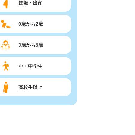
妊娠・出産
0歳から2歳
3歳から5歳
小・中学生
高校生以上