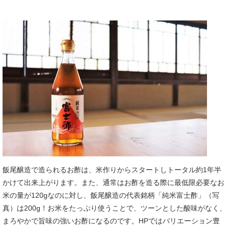
飯尾醸造で造られるお酢は、米作りからスタートしトータル約1年半
かけて出来上がります。また、通常はお酢を造る際に最低限必要なお
米の量が120gなのに対し、飯尾醸造の代表銘柄「純米富士酢」（写
真）は200g！お米をたっぷり使うことで、ツーンとした酸味がなく、
まろやかで旨味の強いお酢になるのです。HPではバリエーション豊