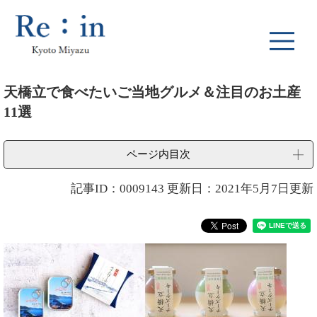
ペ
メ
ー
ニ
ジ
ュ
の
ー
先
を
本
頭
飛
天橋立で食べたいご当地グルメ＆注目のお土産
文
で
ば
11選
す
し
。
て
本
ページ内目次
文
へ
記事ID：0009143
更新日：2021年5月7日更新