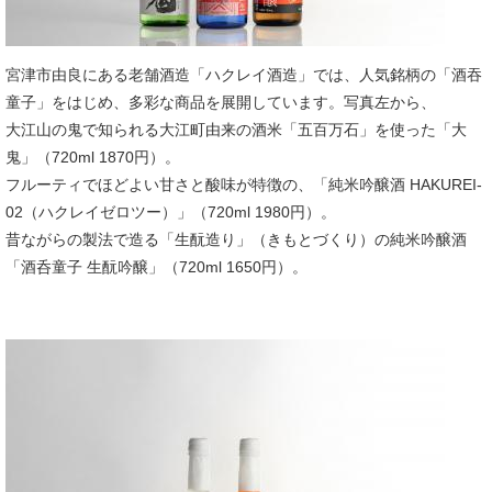
宮津市由良にある老舗酒造「ハクレイ酒造」では、人気銘柄の「酒吞
童子」をはじめ、多彩な商品を展開しています。写真左から、
大江山の鬼で知られる大江町由来の酒米「五百万石」を使った「大
鬼」（720ml 1870円）。
フルーティでほどよい甘さと酸味が特徴の、「純米吟醸酒 HAKUREI‐
02（ハクレイゼロツー）」（720ml 1980円）。
昔ながらの製法で造る「生酛造り」（きもとづくり）の純米吟醸酒
「酒呑童子 生酛吟醸」（720ml 1650円）。​