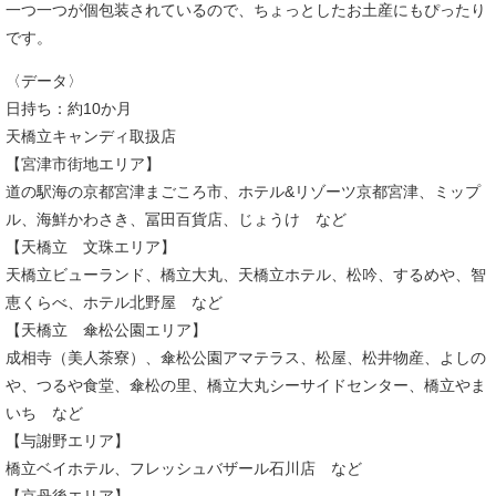
一つ一つが個包装されているので、ちょっとしたお土産にもぴったり
です。
〈データ〉
日持ち：約10か月
天橋立キャンディ取扱店
【宮津市街地エリア】
道の駅海の京都宮津まごころ市、ホテル&リゾーツ京都宮津、ミップ
ル、海鮮かわさき、冨田百貨店、じょうけ など
【天橋立 文珠エリア】
天橋立ビューランド、橋立大丸、天橋立ホテル、松吟、するめや、智
恵くらべ、ホテル北野屋 など
【天橋立 傘松公園エリア】
成相寺（美人茶寮）、傘松公園アマテラス、松屋、松井物産、よしの
や、つるや食堂、傘松の里、橋立大丸シーサイドセンター、橋立やま
いち など
【与謝野エリア】
橋立ベイホテル、フレッシュバザール石川店 など