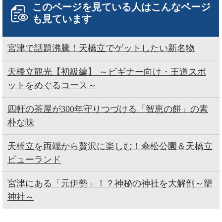
このページを見ている人は
こんなページ
も見ています
宮津で話題沸騰！天橋立でゲットしたい新名物
天橋立観光【初級編】 ～ビギナー向け・王道スポ
ットをめぐるコース～
四軒の茶屋が300年守りつづける「智恵の餅」の素
朴な味
天橋立を両端から贅沢に楽しむ！傘松公園＆天橋立
ビューランド
宮津にある「元伊勢」！？神秘の神社を大解剖～籠
神社～