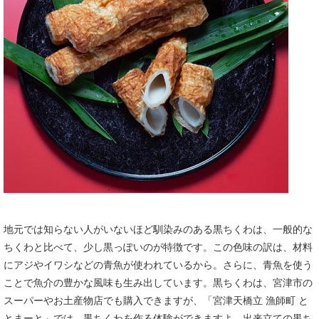
地元では知らない人がいないほど馴染みのある黒ちくわは、一般的な
ちくわと比べて、少し黒っぽいのが特徴です。この色味の訳は、材料
にアジやイワシなどの青魚が使われているから。さらに、青魚を使う
ことで魚介の豊かな風味も生み出しています。黒ちくわは、宮津市の
スーパーやお土産物店でも購入できますが、「宮津天橋立 漁師町 と
とまーと」では、黒ちくわを作る体験ができますよ。出来立ての黒ち