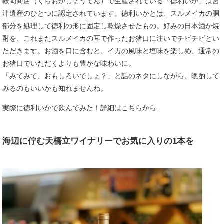
鞍岡商店（くらおかしょうてん）で生産されている「徳利いか」は宮
津遺産のひとつに認定されています。徳利いかとは、スルメイカの胴
部分を処理して徳利の形に固定し乾燥させたもの。好みの日本酒か焼
酎を、これまたスルメイカの耳で作ったお猪口に注いでチビチビとい
ただきます。お酒を口に含むと、イカの風味と塩味を楽しめ、通常の
お猪口でいただくよりも豊かな味わいに。
「みてみて、おもしろいでしょ？」と話のネタにしながら、晩酌して
みるのもいいかも知れませんね。
実際に徳利いかで飲んでみた！詳細はこちらから
海辺に佇む天橋立ワイナリーでお気に入りの1本を