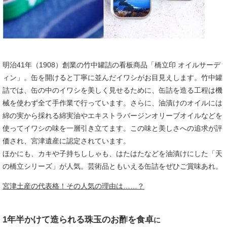
明治41年（1908）創業の竹中罐詰の看板商品「橋立印 オイルサーデ
ィン」。缶を開けると丁寧に並んだイワシがお目見えします。竹中罐
詰では、缶の中のイワシを美しく見せるために、缶詰を造る工程は機
械を使わず全て手作業で行っています。さらに、油漬けのオイルには
綿の実から採れる綿実油やエキストラバージンオリーブオイルなどを
使ってイワシの味を一層引き立てます。この味と美しさへの追求が評
価され、宮津遺産に認定されています。
ほかにも、カキや子持ちししゃも、はたはたなどを油漬けにした「天
の橋立シリーズ」が人気。芸術品ともいえる缶詰をぜひご賞味あれ。
宮津土産の代表格！その人気の理由は……？
1年半かけて造られる珠玉のお酢を食卓
に