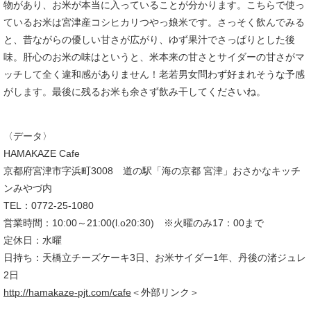
物があり、お米が本当に入っていることが分かります。こちらで使っ
ているお米は宮津産コシヒカリつやっ娘米です。さっそく飲んでみる
と、昔ながらの優しい甘さが広がり、ゆず果汁でさっぱりとした後
味。肝心のお米の味はというと、米本来の甘さとサイダーの甘さがマ
ッチして全く違和感がありません！老若男女問わず好まれそうな予感
がします。最後に残るお米も余さず飲み干してくださいね。​
​〈データ〉
HAMAKAZE Cafe
京都府宮津市字浜町3008 道の駅「海の京都 宮津」おさかなキッチ
ンみやづ内
TEL：0772-25-1080
営業時間：10:00～21:00(l.o20:30) ※火曜のみ17：00まで
定休日：水曜
日持ち：天橋立チーズケーキ3日、お米サイダー1年、丹後の渚ジュレ
2日
http://hamakaze-pjt.com/cafe
＜外部リンク＞