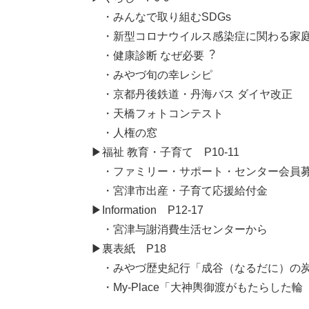
​・みんなで取り組むSDGs
・新型コロナウイルス感染症に関わる家
​ ・健康診断 なぜ必要︖
・みやづ旬の幸レシピ
・京都丹後鉄道・丹海バス ダイヤ改正
・天橋フォトコンテスト
・⼈権の窓
​▶福祉 教育・⼦育て P10-11
・ファミリー・サポート・センター会員
​ ・宮津市出産・⼦育て応援給付⾦
​​▶Information P12-17
​ ・宮津与謝消費生活センターから
​​▶裏表紙 P18
・みやづ歴史紀行「成谷（なるだに）の
・My-Place「⼤神輿御渡がもたらした輪