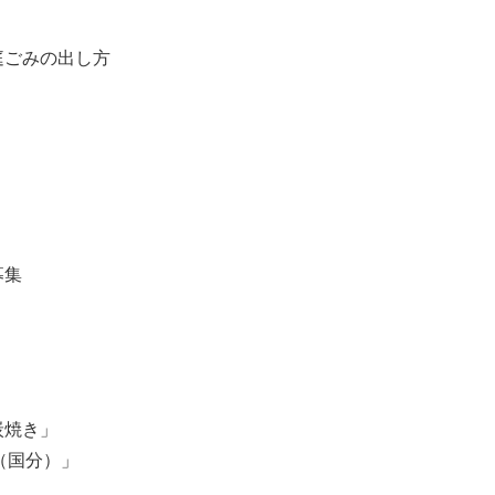
庭ごみの出し⽅
募集
炭焼き」
（国分）」