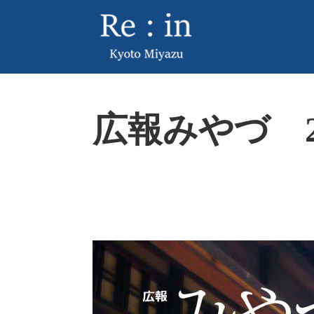
ペ
メ
ー
ニ
ジ
ュ
の
ー
先
を
頭
飛
本
で
ば
広報みやづ 20
文
す
し
。
て
本
文
へ