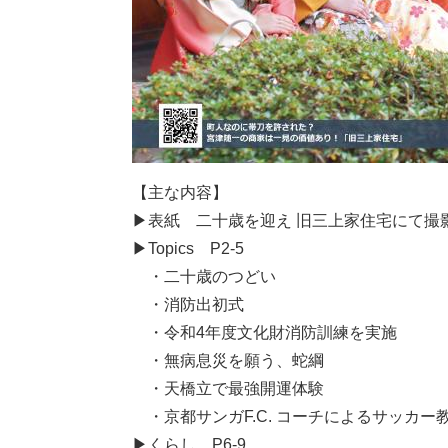
【主な内容】
▶表紙 ⼆⼗歳を迎え 旧三上家住宅にて撮
▶Topics P2-5
・⼆⼗歳のつどい
・消防出初式
・令和4年度⽂化財消防訓練を実施
・無病息災を願う、蛇綱
​ ・天橋⽴で最強開運体験
・京都サンガF.C. コーチによるサッカー
​▶くらし P6-9