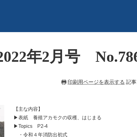
22年2月号 No.78
印刷用ページを表示する
記事I
【主な内容】
▶表紙 養殖アカモクの収穫、はじまる
▶Topics P2-4
・令和４年消防出初式