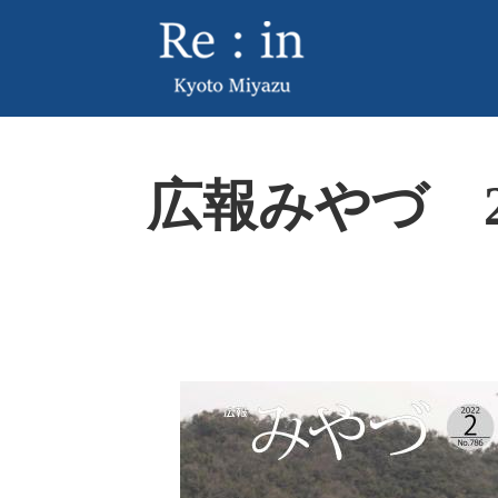
ペ
メ
ー
ニ
ジ
ュ
の
ー
先
を
頭
飛
本
で
ば
広報みやづ 20
文
す
し
。
て
本
文
へ