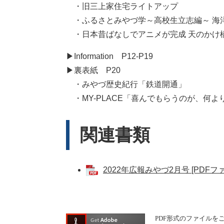
・旧三上家住宅ライトアップ
・ふるさとみやづ学～高校生立志編～ 海
・日本昔ばなしでアニメが完成 天のかけ
​▶Information P12-P19
▶裏表紙 P20
・みやづ歴史紀行「鉄道開通」
・MY-PLACE「喜んでもらうのが、何よ
関連書類
2022年広報みやづ2月号 [PDFファ
PDF形式のファイルをご覧