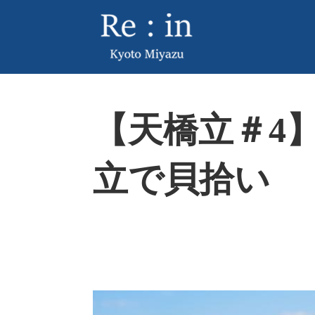
ペ
メ
ー
ニ
ジ
ュ
の
ー
先
を
頭
飛
本
で
ば
【天橋立＃4
文
す
し
。
て
本
立で貝拾い
文
へ