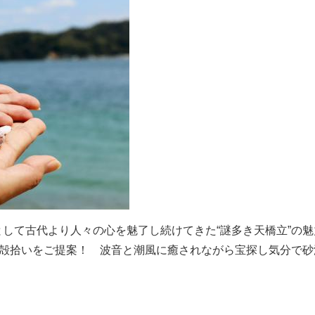
して古代より人々の心を魅了し続けてきた“謎多き天橋立”の魅
貝殻拾いをご提案！ 波音と潮風に癒されながら宝探し気分で