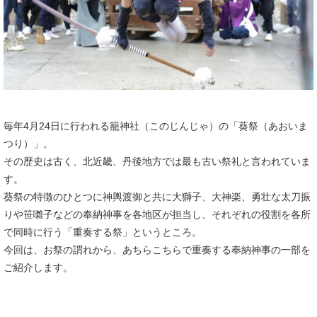
毎年4月24日に行われる籠神社（このじんじゃ）の「葵祭（あおいま
つり）」。
その歴史は古く、北近畿、丹後地方では最も古い祭礼と言われていま
す。
葵祭の特徴のひとつに神輿渡御と共に大獅子、大神楽、勇壮な太刀振
りや笹囃子などの奉納神事を各地区が担当し、それぞれの役割を各所
で同時に行う「重奏する祭」というところ。
今回は、お祭の謂れから、あちらこちらで重奏する奉納神事の一部を
ご紹介します。