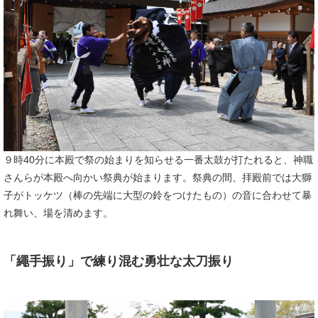
９時40分に本殿で祭の始まりを知らせる一番太鼓が打たれると、神職
さんらが本殿へ向かい祭典が始まります。祭典の間、拝殿前では大獅
子がトッケツ（棒の先端に大型の鈴をつけたもの）の音に合わせて暴
れ舞い、場を清めます。
「繩手振り」で練り混む勇壮な太刀振り