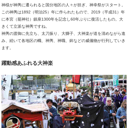
神様が神輿に遷られると国分地区の人々が担ぎ、神幸祭がスタート。
この神輿は1892（明治25）年に作られたもので、2019（平成31）年
に本宮（籠神社）鎮座1300年を記念し60年ぶりに復活したもの。大
きくて立派な神輿ですね。
神輿の渡御に先立ち、太刀振り、大獅子、大神楽が道を清めながら進
み、続いて各地区の幟、神輿、神職、鉾などの威儀物が行列していき
ます。
​躍動感あふれる大神楽​