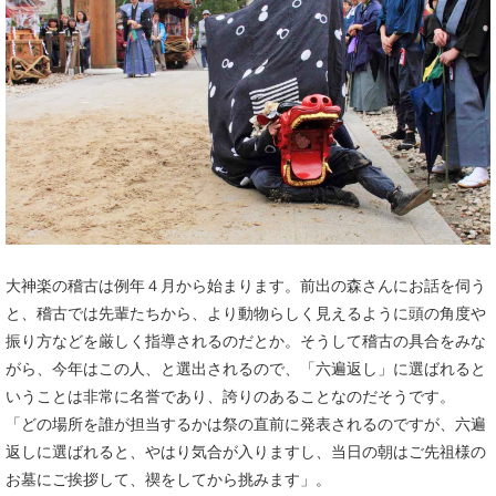
大神楽の稽古は例年４月から始まります。前出の森さんにお話を伺う
と、稽古では先輩たちから、より動物らしく見えるように頭の角度や
振り方などを厳しく指導されるのだとか。そうして稽古の具合をみな
がら、今年はこの人、と選出されるので、「六遍返し」に選ばれると
いうことは非常に名誉であり、誇りのあることなのだそうです。
「どの場所を誰が担当するかは祭の直前に発表されるのですが、六遍
返しに選ばれると、やはり気合が入りますし、当日の朝はご先祖様の
お墓にご挨拶して、禊をしてから挑みます」。