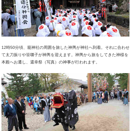
12時50分頃、籠神社の周囲を旅した神輿が神社へ到着。それに合わせ
て太刀振りや笹囃子が神輿を迎えます。神輿から旅をしてきた神様を
本殿へお遷し、還幸祭（写真）の神事が行われます。