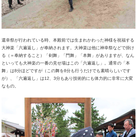
還幸祭が行われている時、本殿前では生まれかわった神様を祝福する
大神楽「六遍返し」が奉納されます。大神楽は他に神幸祭などで掛け
る（＝奉納すること）「剣舞」「門舞」「本舞」がありますが、なん
といっても大神楽の一番の見せ場はこの「六遍返し」。通常の「本
舞」は8分ほどですが（この舞を8分も行うだけでも素晴らしいです
が）、「六遍返し」は12、3分もあり技術的にも体力的に非常に大変
なもの。