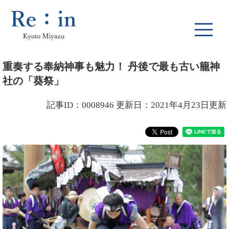
ペ
メ
ー
ニ
ジ
ュ
の
ー
先
を
本
頭
飛
重奏する奉納神事も魅力！ 丹後で最も古い籠神
文
で
ば
社の「葵祭」
す
し
。
て
本
記事ID：0008946
更新日：2021年4月23日更新
文
へ