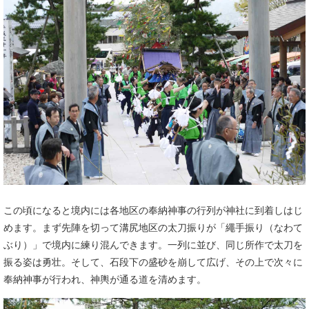
この頃になると境内には各地区の奉納神事の行列が神社に到着しはじ
めます。まず先陣を切って溝尻地区の太刀振りが「繩手振り（なわて
ぶり）」で境内に練り混んできます。一列に並び、同じ所作で太刀を
振る姿は勇壮。そして、石段下の盛砂を崩して広げ、その上で次々に
奉納神事が行われ、神輿が通る道を清めます。