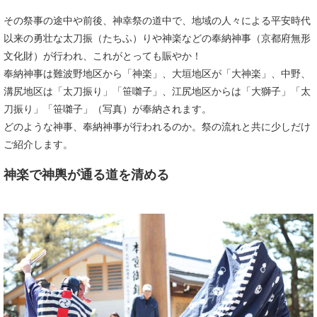
その祭事の途中や前後、神幸祭の道中で、地域の人々による平安時代
以来の勇壮な太刀振（たちふ）りや神楽などの奉納神事（京都府無形
文化財）が行われ、これがとっても賑やか！
奉納神事は難波野地区から「神楽」、大垣地区が「大神楽」、中野、
溝尻地区は「太刀振り」「笹囃子」、江尻地区からは「大獅子」「太
刀振り」「笹囃子」（写真）が奉納されます。
どのような神事、奉納神事が行われるのか。祭の流れと共に少しだけ
ご紹介します。
神楽で神輿が通る道を清める