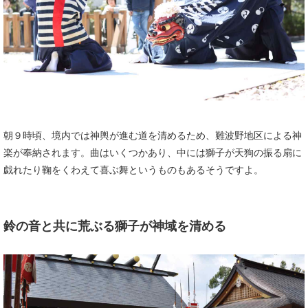
朝９時頃、境内では神輿が進む道を清めるため、難波野地区による神
楽が奉納されます。曲はいくつかあり、中には獅子が天狗の振る扇に
戯れたり鞠をくわえて喜ぶ舞というものもあるそうですよ。
鈴の音と共に荒ぶる獅子が神域を清める​