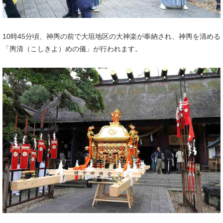
10時45分頃、神輿の前で大垣地区の大神楽が奉納され、神輿を清める
「輿清（こしきよ）めの儀」が行われます。