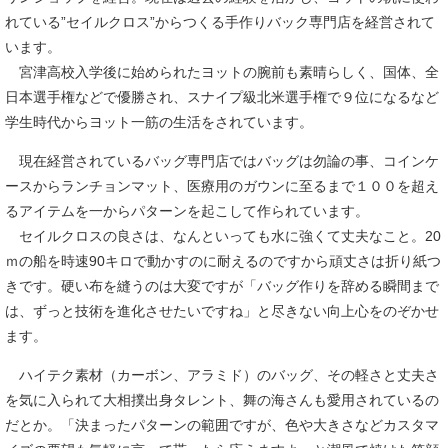
れている”セイルクロス”からつくる手作りバック専門店を経営されて
います。
宮津高校入学後に始められたヨットの腕前も素晴らしく、国体、全
日本選手権などで優勝され、スナイプ級北米選手権で９位になるなど
学生時代からヨット一筋の生活をされています。
現在経営されているバッグ専門店ではバッグは勿論の事、コインケ
ースからランチョンマット、医療用のガウンに至るまで１００を超え
るアイテムを一からパターンを起こして作られています。
セイルクロスの良さは、なんといっても水に強くて丈夫なこと。20
ｍの船を時速90キロで動かすのに耐えるのですから頑丈さは折り紙つ
きです。硬い布を縫うのは大変ですが「バッグ作りを辞める瞬間まで
は、ずっと技術を進化させたいですね」と尽きない向上心をのぞかせ
ます。
ハイテク素材（カーボン、アラミド）のバッグ、その軽さと丈夫さ
を気に入られて大相撲出身タレント、舞の海さんも愛用されているの
だとか。「決まったパターンの範囲ですが、色や大きさなどカスタマ