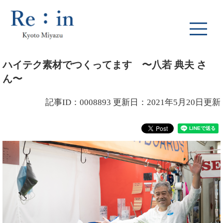
ペ
メ
ー
ニ
ジ
ュ
の
ー
先
を
本
頭
飛
ハイテク素材でつくってます 〜八若 典夫 さ
文
で
ば
ん〜
す
し
。
て
本
記事ID：0008893
更新日：2021年5月20日更新
文
へ