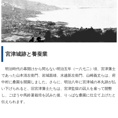
宮津城跡と養蚕業
明治時代の幕開けから間もない明治五年（一八七二）頃、宮津藩士
であった山本清左衛門、岩城親雄、水越新左衛門、山崎義丈らは、府
中村に桑園を開園しました。さらに、明治八年に宮津城の本丸跡が払
い下げられると、旧宮津藩士たちは、宮津監獄の囚人を雇って開墾
し、ごぼうや馬鈴薯栽培を試みた後、りっぱな桑園に仕立て上げたと
伝えられます。