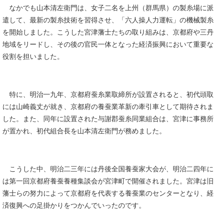
なかでも山本清左衛門は、女子二名を上州（群馬県）の製糸場に派
遣して、最新の製糸技術を習得させ、「六人操人力運転」の機械製糸
を開始しました。こうした宮津藩士たちの取り組みは、京都府や三丹
地域をリードし、その後の官民一体となった経済振興において重要な
役割を担いました。
特に、明治一九年、京都府蚕糸業取締所が設置されると、初代頭取
には山崎義丈が就き、京都府の養蚕業革新の牽引車として期待されま
した。また、同年に設置された与謝郡蚕糸同業組合は、宮津に事務所
が置かれ、初代組合長を山本清左衛門が務めました。
こうした中、明治二三年には丹後全国養蚕家大会が、明治二四年に
は第一回京都府養蚕養種集談会が宮津町で開催されました。宮津は旧
藩士らの努力によって京都府を代表する養蚕業のセンターとなり、経
済復興への足掛かりをつかんでいったのです。