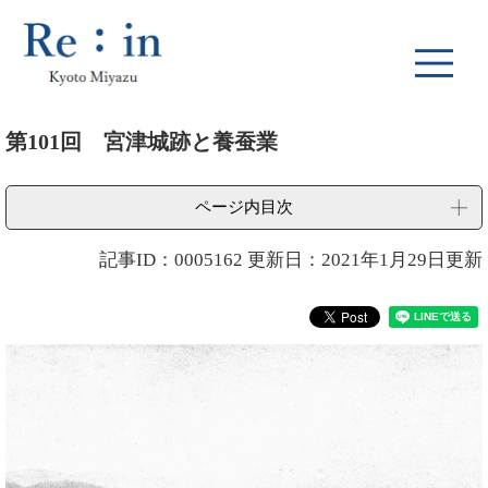
ペ
メ
ー
ニ
ジ
ュ
の
ー
先
を
本
頭
飛
第101回 宮津城跡と養蚕業
文
で
ば
す
し
。
て
ページ内目次
本
文
記事ID：0005162
更新日：2021年1月29日更新
へ