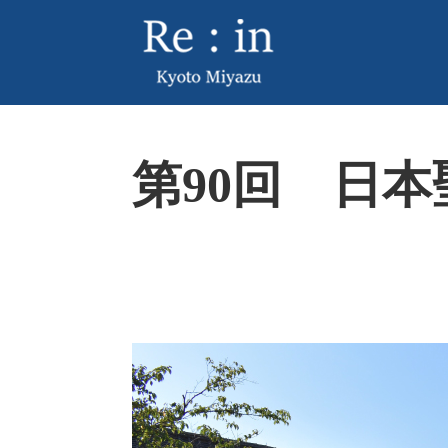
ペ
メ
ー
ニ
ジ
ュ
の
ー
先
を
頭
飛
本
で
ば
第90回 日
文
す
し
。
て
本
文
へ