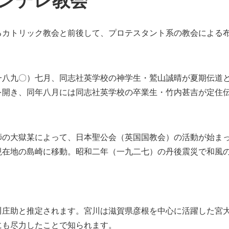
ンデレ教会
カトリック教会と前後して、プロテスタント系の教会による
八九〇）七月、同志社英学校の神学生・鷲山誠晴が夏期伝道と
を開き、同年八月には同志社英学校の卒業生・竹内甚吉が定住
の大獄某によって、日本聖公会（英国国教会）の活動が始まっ
現在地の島崎に移動。昭和二年（一九二七）の丹後震災で和風
庄助と推定されます。宮川は滋賀県彦根を中心に活躍した宮大
にも尽力したことで知られます。