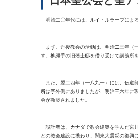
日本聖公会と聖ア
明治二〇年代には、ルイ・ルラーブによる
まず、丹後教会の活動は、明治二三年（一
す。柳縄手の旧藩士邸を借り受けて講義所
また、翌二四年（一八九一）には、伝道師
所は字外側にありましたが、明治三六年に
会が新築されました。
設計者は、カナダで教会建築を学んだ宮川
どの教会建設に携わり、関東大震災の復興