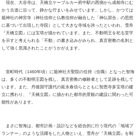
現在、大谷寺は、天橋立ケーブルカー府中駅の西側から成相寺にむ
かう古道に沿って、静かな佇まいをみせています。しかし、かつては
籠神社の神宮寺（神社信仰と仏教信仰が融合した「神仏習合」の思想
に基づいて出現した寺院）として大きな寺域を誇ったといわれ、雪舟
『天橋立図』には宝塔が描かれています。また、不動明王を祀る堂宇
を示すと考えられる「不動」の書き込みがみられ、真言密教の名刹と
して強く意識されたことがうかがえます。
室町時代（1460年頃）に籠神社大聖院の住持（住職）となった智海
は、多くの不動明王図を残し、真言密教の修験者として足跡を残して
います。また、丹後国守護代の延永春信らとともに智恩寺多宝塔の建
立に携わり、『天橋立図』に描かれた都市的景観の建設に関わった可
能性があります。
まさに智海は、都市計画・設計などを総合的に行う現代の「地域プ
ランナー」のような活躍をした人物といえ、雪舟が『天橋立図』を制