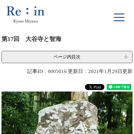
ペ
メ
ー
ニ
ジ
ュ
の
ー
先
を
本
頭
飛
第17回 大谷寺と智海
文
で
ば
す
し
。
て
ページ内目次
本
文
記事ID：0005016
更新日：2021年1月29日更新
へ