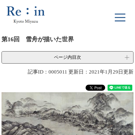
ペ
メ
ー
ニ
ジ
ュ
の
ー
先
を
本
頭
飛
第16回 雪舟が描いた世界
文
で
ば
す
し
。
て
ページ内目次
本
文
記事ID：0005011
更新日：2021年1月29日更新
へ