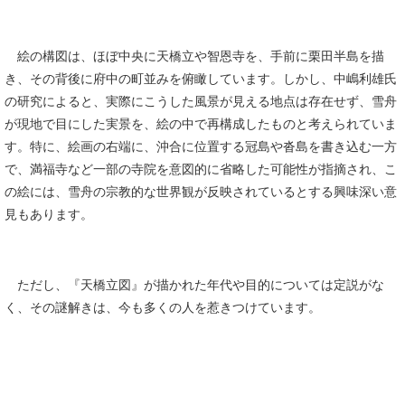
絵の構図は、ほぼ中央に天橋立や智恩寺を、手前に栗田半島を描
き、その背後に府中の町並みを俯瞰しています。しかし、中嶋利雄氏
の研究によると、実際にこうした風景が見える地点は存在せず、雪舟
が現地で目にした実景を、絵の中で再構成したものと考えられていま
す。特に、絵画の右端に、沖合に位置する冠島や沓島を書き込む一方
で、満福寺など一部の寺院を意図的に省略した可能性が指摘され、こ
の絵には、雪舟の宗教的な世界観が反映されているとする興味深い意
見もあります。
ただし、『天橋立図』が描かれた年代や目的については定説がな
く、その謎解きは、今も多くの人を惹きつけています。