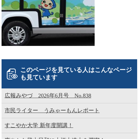
このページを見ている人は
こんなページ
も見ています
広報みやづ 2026年6月号 No.838
市民ライター うみゃーもんレポート
すこやか大学 新年度開講！