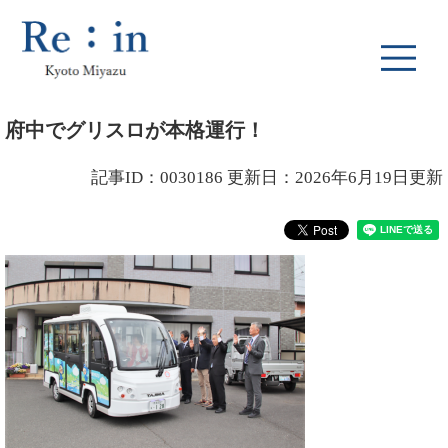
ペ
メ
ー
ニ
ジ
ュ
の
ー
先
を
本
頭
飛
府中でグリスロが本格運行！
文
で
ば
す
し
記事ID：0030186
更新日：2026年6月19日更新
。
て
本
文
へ