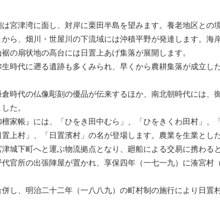
は宮津湾に面し、対岸に栗田半島を望みます。養老地区との境
とから、畑川・世屋川の下流域には沖積平野が発達します。海
山裾の扇状地の高台には日置上あげ集落が展開します。
生時代に遡る遺跡も多くみられ、早くから農耕集落が成立した
鎌倉時代の仏像彫刻の優品が伝来するほか、南北朝時代には、
ました。
檀家帳』には、「ひをき田中むら」、「ひをきくわ田村」、「
日置上村」、「日置濱村」の名が登場します。農業を生業とし
宮津城下町へと運ぶ物流拠点となり、廻船による交易に携わる
野代官所の出張陣屋が置かれ、享保四年（一七一九）に湊宮村
併し、明治二十二年（一八八九）の町村制の施行により日置村