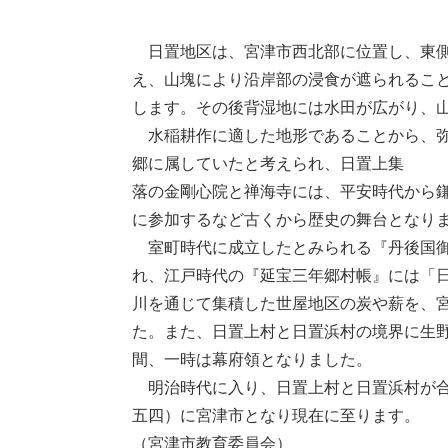
​​
日置地区は、宮津市西北部に位置し、東側
え、山塊により沿岸部の浸食が遮られるこ
します。その後背湿地には水田が広がり、
水稲耕作に適した地形であることから、弥
郷に属していたと考えられ、日置上集
落の金剛心院と禅海寺には、平安時代から
に参加するなど古くから歴史の舞台となり
室町時代に成立したとみられる『丹後国御
れ、江戸時代の『延宝三年郷村帳』には「
川を通じて集積した世屋地区の炭や薪を、
た。また、日置上村と日置浜村の境界に生
間、一時は幕府領となりました。
明治時代に入り、日置上村と日置浜村が合
五四）に宮津市となり現在に至ります。
（宮津市教育委員会）