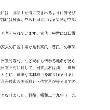
には、弥助山が海に突き出るように聳そび
岸部には砂浜が見られ日置浜はま集落が立地
と考えられています。古代・中世には日置
御家人の日置末清が足利高氏（尊氏）の軍勢
日置竹森村」など現在も伝わる地名が見ら
た日置上村に対して、日置浜村は畑川、世屋
とともに、違法な木材取引を取り締まりまし
（京丹後市久美浜町）へ代官所が移るまでの
となりました。戦後、昭和二十九年（一九