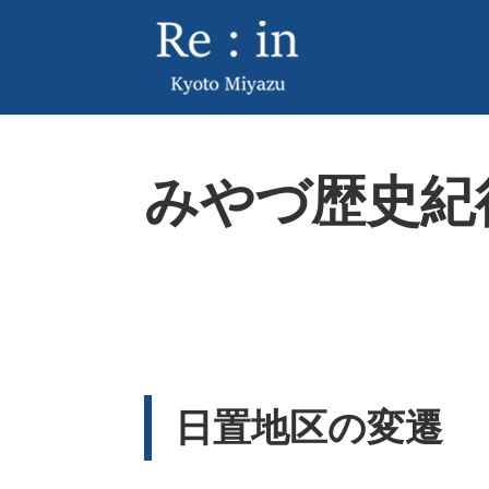
ペ
メ
ー
ニ
ジ
ュ
の
ー
先
を
頭
飛
本
で
ば
みやづ歴史紀
文
す
し
。
て
本
文
へ
日置地区の変遷