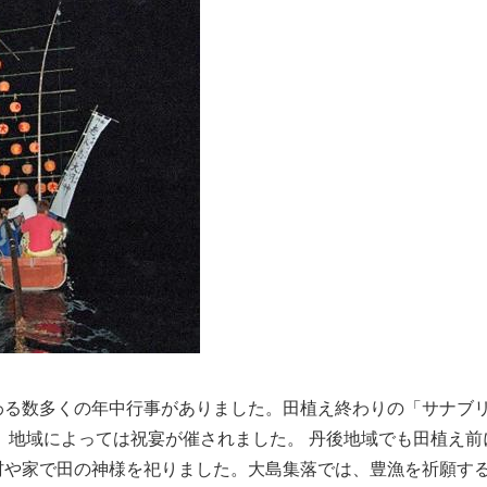
る数多くの年中行事がありました。田植え終わりの「サナブリ
 地域によっては祝宴が催されました。 丹後地域でも田植え
村や家で田の神様を祀りました。大島集落では、豊漁を祈願す