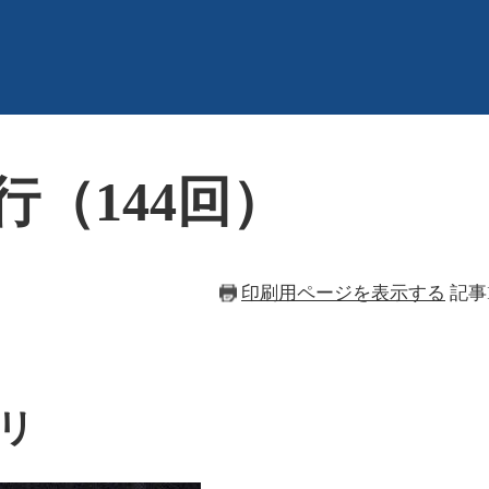
行（144回）
印刷用ページを表示する
記事I
​​