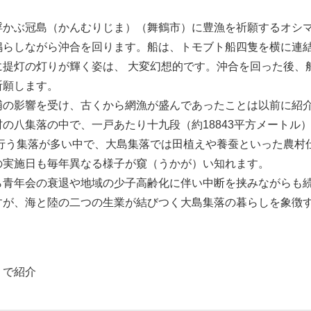
かぶ冠島（かんむりじま）（舞鶴市）に豊漁を祈願するオシマ
鳴らしながら沖合を回ります。船は、トモブト船四隻を横に連
に提灯の灯りが輝く姿は、 大変幻想的です。沖合を回った後、
祈願します。
の影響を受け、古くから網漁が盛んであったことは以前に紹介
の八集落の中で、一戸あたり十九段（約18843平方メートル
を行う集落が多い中で、大島集落では田植えや養蚕といった農村
の実施日も毎年異なる様子が窺（うかが）い知れます。
青年会の衰退や地域の少子高齢化に伴い中断を挟みながらも続
すが、海と陸の二つの生業が結びつく大島集落の暮らしを象徴
」で紹介