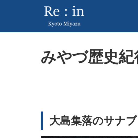
ペ
メ
ー
ニ
ジ
ュ
の
ー
先
を
頭
飛
本
で
ば
みやづ歴史紀
文
す
し
。
て
本
文
へ
大島集落のサナブリ