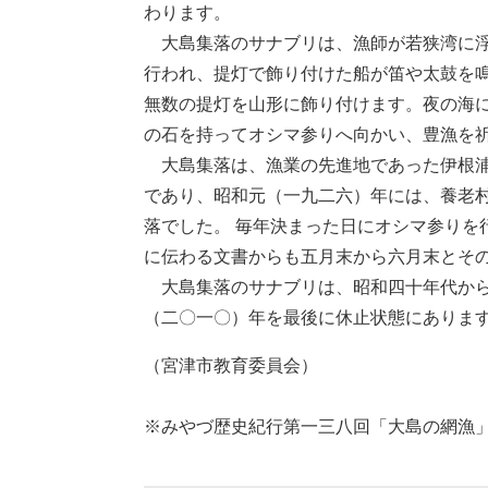
わります。
大島集落のサナブリは、漁師が若狭湾に浮
行われ、提灯で飾り付けた船が笛や太鼓を
無数の提灯を山形に飾り付けます。夜の海
の石を持ってオシマ参りへ向かい、豊漁を
大島集落は、漁業の先進地であった伊根浦
であり、昭和元（一九二六）年には、養老村
落でした。 毎年決まった日にオシマ参り
に伝わる文書からも五月末から六月末とそ
大島集落のサナブリは、昭和四十年代から
（二〇一〇）年を最後に休止状態にありま
（宮津市教育委員会）
​※みやづ歴史紀行第一三八回「大島の網漁