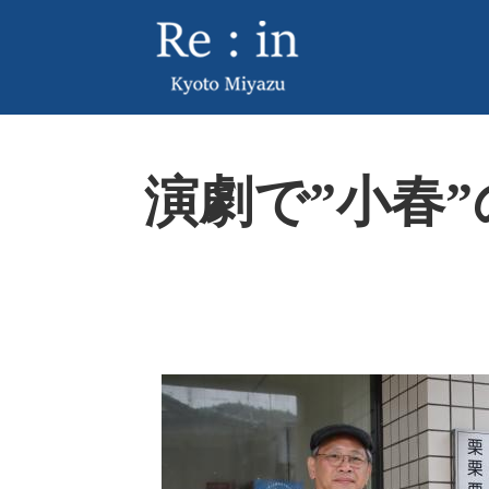
ペ
メ
ー
ニ
ジ
ュ
の
ー
先
を
頭
飛
本
で
ば
演劇で”小春
文
す
し
。
て
本
文
へ