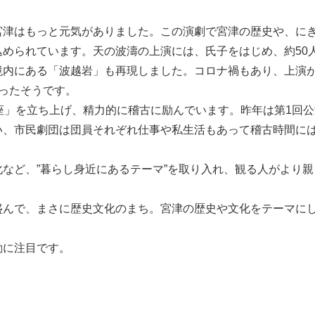
宮津はもっと元気がありました。この演劇で宮津の歴史や、に
められています。天の波濤の上演には、氏子をはじめ、約50
境内にある「波越岩」も再現しました。コロナ禍もあり、上演
ったそうです。
」を立ち上げ、精力的に稽古に励んでいます。昨年は第1回公演
い、市民劇団は団員それぞれ仕事や私生活もあって稽古時間に
化など、”暮らし身近にあるテーマ”を取り入れ、観る人がより
盛んで、まさに歴史文化のまち。宮津の歴史や文化をテーマにし
動に注目です。