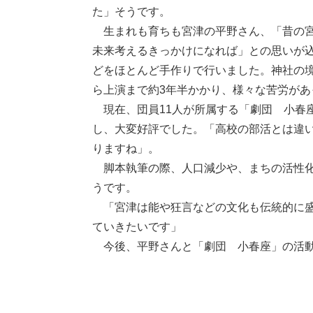
た」そうです。
​ 生まれも育ちも宮津の平野さん、「昔の
未来考えるきっかけになれば」との思いが込
どをほとんど手作りで行いました。神社の
ら上演まで約3年半かかり、様々な苦労があ
現在、団員11人が所属する「劇団 小春座
し、大変好評でした。「高校の部活とは違
りますね」。
​ 脚本執筆の際、人口減少や、まちの活性
うです。
​ 「宮津は能や狂言などの文化も伝統的に
ていきたいです」
今後、平野さんと「劇団 小春座」の活