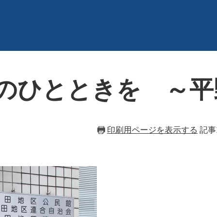
”のひとときを ～
印刷用ページを表示する
記事I