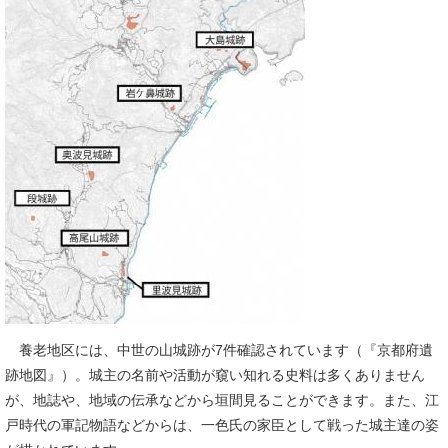
養老地区には、中世の山城跡が7件確認されています（『京都府遺
跡地図』）。城主の名前や活動が窺い知れる史料は多くありません
が、地誌や、地域の伝承などから垣間見ることができます。また、江
戸時代の軍記物語などからは、一色氏の家臣として戦った城主達の姿