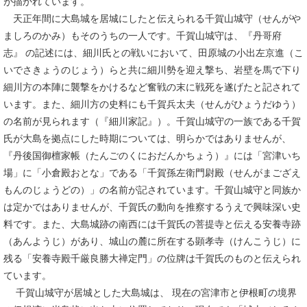
が描かれています。
天正年間に大島城を居城にしたと伝えられる千賀山城守（せんがや
ましろのかみ）もそのうちの一人です。千賀山城守は、『丹哥府
志』 の記述には、細川氏との戦いにおいて、田原城の小出左京進（こ
いでさきょうのじょう）らと共に細川勢を迎え撃ち、岩壁を馬で下り
細川方の本陣に襲撃をかけるなど奮戦の末に戦死を遂げたと記されて
います。また、細川方の史料にも千賀兵太夫（せんがひょうだゆう）
の名前が見られます（『細川家記』）。千賀山城守の一族である千賀
氏が大島を拠点にした時期については、明らかではありませんが、
『丹後国御檀家帳（たんごのくにおだんかちょう）』には「宮津いち
場」に「小倉殿おとな」である「千賀孫左衛門尉殿（せんがまござえ
もんのじょうどの）」の名前が記されています。千賀山城守と同族か
は定かではありませんが、千賀氏の動向を推察するうえで興味深い史
料です。また、大島城跡の南西には千賀氏の菩提寺と伝える安養寺跡
（あんようじ）があり、城山の麓に所在する顕孝寺（けんこうじ）に
残る「安養寺殿千厳良勝大禅定門」の位牌は千賀氏のものと伝えられ
ています。
​ 千賀山城守が居城とした大島城は、 現在の宮津市と伊根町の境界