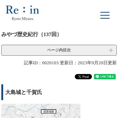
ペ
メ
ー
ニ
ジ
ュ
の
ー
先
を
本
頭
飛
みやづ歴史紀行（137回）
文
で
ば
す
し
。
て
ページ内目次
本
文
記事ID：0020103
更新日：2023年9月20日更新
へ
大島城と千賀氏