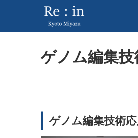
ペ
メ
ー
ニ
ジ
ュ
の
ー
先
を
頭
飛
本
で
ば
ゲノム編集技
文
す
し
。
て
本
文
へ
ゲノム編集技術応