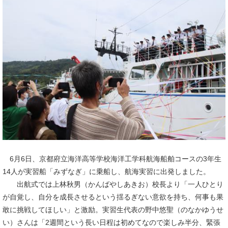
6月6日、京都府立海洋高等学校海洋工学科航海船舶コースの3年生
14人が実習船「みずなぎ」に乗船し、航海実習に出発しました。
出航式では上林秋男（かんばやしあきお）校長より「一人ひとり
が自覚し、自分を成長させるという揺るぎない意欲を持ち、何事も果
敢に挑戦してほしい」と激励。実習生代表の野中悠聖（のなかゆうせ
い）さんは「2週間という長い日程は初めてなので楽しみ半分、緊張