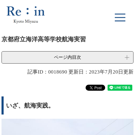
ペ
メ
ー
ニ
ジ
ュ
の
ー
先
を
本
頭
飛
京都府立海洋高等学校航海実習
文
で
ば
す
し
。
て
ページ内目次
本
文
記事ID：0018690
更新日：2023年7月20日更新
へ
いざ、航海実践。