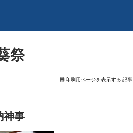
葵祭
印刷用ページを表示する
記事I
納神事