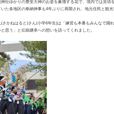
籠神社ゆかりの豊受大神のお姿を象徴する花で、境内では見頃
いた各地区の奉納神事も4年ぶりに再開され、地元住民と観光
さかねはると)さん(小学6年生)は「練習も本番もみんなで踊
いと思う」と伝統継承への想いを語ってくれました。