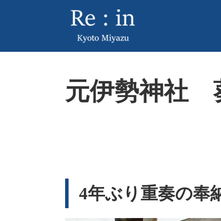
ペ
メ
ー
ニ
ジ
ュ
の
ー
先
を
頭
飛
本
で
ば
元伊勢神社 
文
す
し
。
て
本
文
へ
4年ぶり重奏の奉