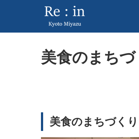
ペ
メ
ー
ニ
ジ
ュ
の
ー
先
を
頭
飛
本
で
ば
美食のまちづ
文
す
し
。
て
本
文
へ
美食のまちづくり