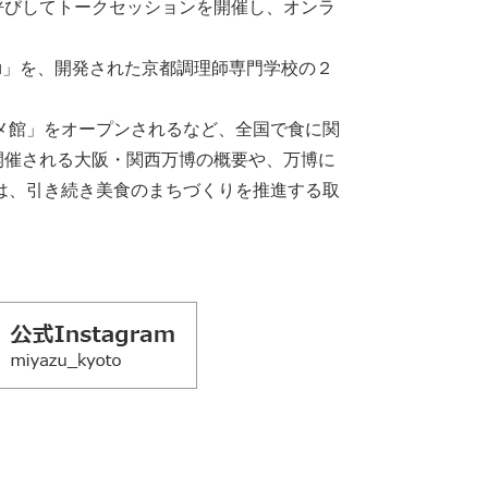
呼びしてトークセッションを開催し、オンラ
u」を、開発された京都調理師専⾨学校の２
メ館」をオープンされるなど、全国で⾷に関
開催される⼤阪・関⻄万博の概要や、万博に
は、引き続き美⾷のまちづくりを推進する取