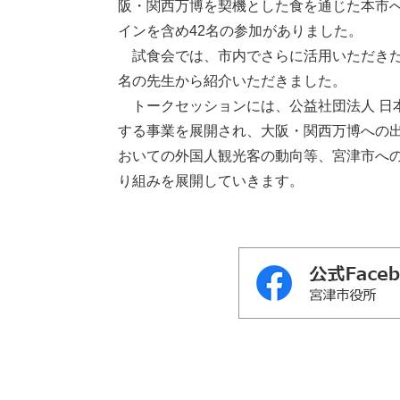
阪・関⻄万博を契機とした⾷を通じた本市
インを含め42名の参加がありました。
試⾷会では、市内でさらに活⽤いただきたい
名の先⽣から紹介いただきました。
トークセッションには、公益社団法⼈ ⽇
する事業を展開され、⼤阪・関⻄万博への
おいての外国⼈観光客の動向等、宮津市へ
り組みを展開していきます。