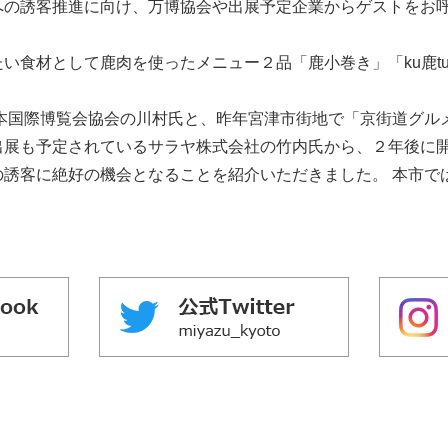
への誘客推進に向け、万博協会や出展予定企業からゲストをお
⾷材として⿅⾁を使ったメニュー２品「⿅⼩巻き」「ku⿅t
本国際博覧会協会の川村⽒と、昨年宮津市街地で「京街道グル
出展も予定されているサラヤ株式会社の⽵内⽒から、２年後に
の誘客に絶好の機会となることを紹介いただきました。 本市で