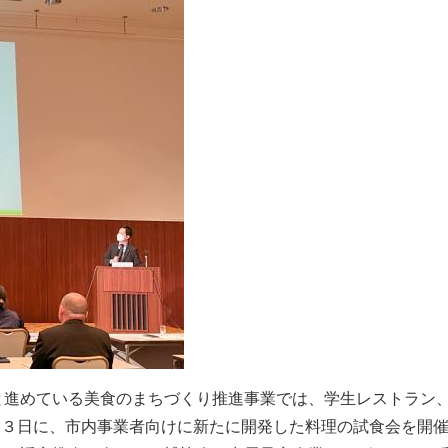
進めている美⾷のまちづくり推進事業では、学⽣レストラン、
⽉３⽇に、市内事業者向けに新たに開発した料理の試⾷会を開