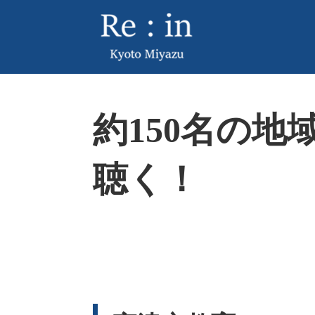
ペ
メ
ー
ニ
ジ
ュ
の
ー
先
を
頭
飛
本
で
ば
約150名の
文
す
し
。
て
本
聴く！
文
へ