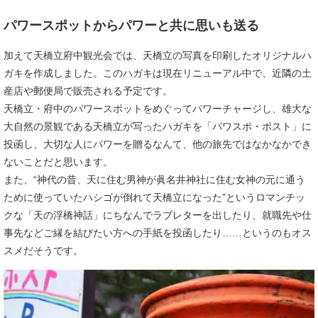
パワースポットからパワーと共に思いも送る
​加えて天橋立府中観光会では、天橋立の写真を印刷したオリジナルハ
ガキを作成しました。このハガキは現在リニューアル中で、近隣の土
産店や郵便局で販売される予定です。
天橋立・府中のパワースポットをめぐってパワーチャージし、雄大な
大自然の景観である天橋立が写ったハガキを「パワスポ・ポスト」に
投函し、大切な人にパワーを贈るなんて、他の旅先ではなかなかでき
ないことだと思います。
また、“神代の昔、天に住む男神が眞名井神社に住む女神の元に通う
ために使っていたハシゴが倒れて天橋立になった”というロマンチッ
クな「天の浮橋神話」にちなんでラブレターを出したり、就職先や仕
事先などご縁を結びたい方への手紙を投函したり……というのもオス
スメだそうです。​