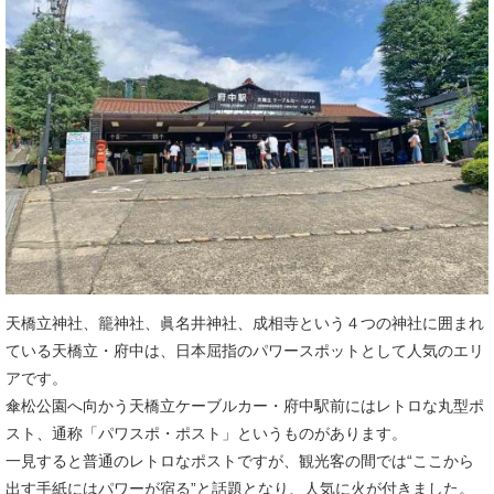
天橋立神社、籠神社、眞名井神社、成相寺という４つの神社に囲まれ
ている天橋立・府中は、日本屈指のパワースポットとして人気のエリ
アです。
傘松公園へ向かう天橋立ケーブルカー・府中駅前にはレトロな丸型ポ
スト、通称「パワスポ・ポスト」というものがあります。
一見すると普通のレトロなポストですが、観光客の間では“ここから
出す手紙にはパワーが宿る”と話題となり、人気に火が付きました。