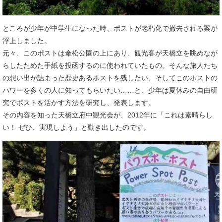
ところが少年が中学生になった時、ポストが老朽化で撤去される案が
浮上しました。
元々、このポストは傘松公園の上にあり、観光客が天橋立を眺めなが
らしたためた手紙を投函するのに使われていたもの。そんな旅人たち
の想い出が詰まった歴史あるポストを残したい、そしてこのポストの
パワーを多くの人に知ってもらいたい……と、少年は夏休みの自由研
究でポストを活かす方法を研究し、発表します。
その内容を知った天橋立府中観光会が、2012年に「これは素晴らし
い！ ぜひ、実現しよう」と動き出したのです。