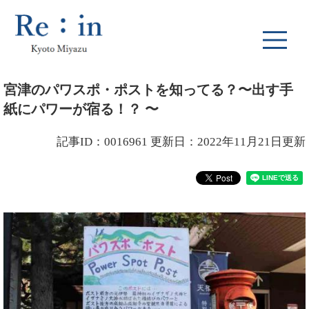
ペ
メ
ー
ニ
ジ
ュ
の
ー
先
を
本
頭
飛
宮津のパワスポ・ポストを知ってる？〜出す手
文
で
ば
紙にパワーが宿る！？ 〜
す
し
。
て
本
記事ID：0016961
更新日：2022年11月21日更新
文
へ