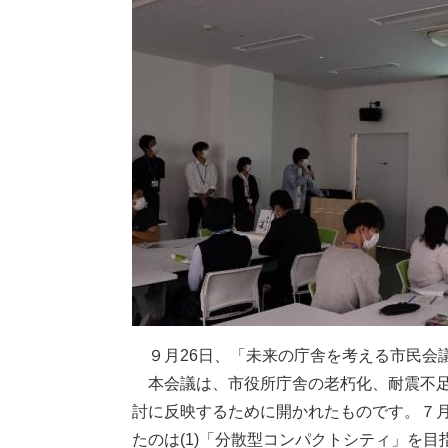
９⽉26⽇、「未来の庁舎を考える市⺠会
本会議は、市役所庁舎の⽼朽化、耐震不⾜
討に反映するために開かれたものです。７
たのは(1)「分散型コンパクトシティ」を⽬指