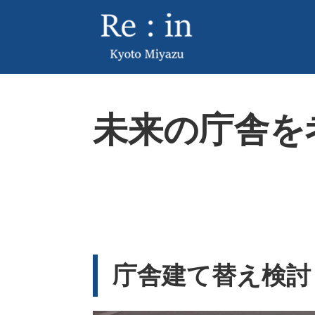
ペ
メ
ー
ニ
ジ
ュ
の
ー
先
を
頭
飛
本
で
ば
未来の庁舎を
文
す
し
。
て
本
文
へ
庁舎建て替え検討