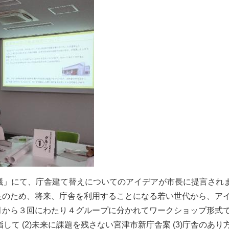
議」にて、庁舎建て替えについてのアイデアが市⻑に提⾔され
のため、将来、庁舎を利⽤することになる若い世代から、アイ
⽉から３回にわたり４グループに分かれてワークショップ形式
して (2)未来に課題を残さない宮津市新庁舎案 (3)庁舎のあり