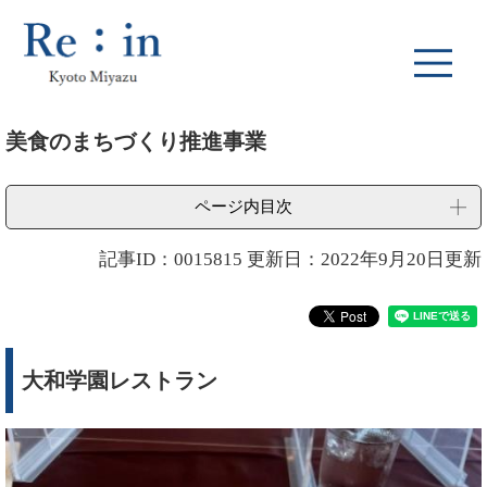
ペ
メ
ー
ニ
ジ
ュ
の
ー
先
を
本
頭
飛
美食のまちづくり推進事業
文
で
ば
す
し
。
て
ページ内目次
本
文
記事ID：0015815
更新日：2022年9月20日更新
へ
大和学園レストラン