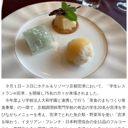
９月１日～３日にホテル＆リゾーツ京都宮津において、「学生レス
トランin宮津」を開催し75名の方々が来場されました。
今年度より学校法人大和学園と連携して行う「美食のまちづくり推
進事業」の一環で、京都調理師専門学校の有志の学生20名が宮津を学
びながらメニューを考え、宮津でとれた魚介類・野菜等を使い「宮津
を味わう」イタリアン・フレンチ・日本料理混合の全11品のフルコー