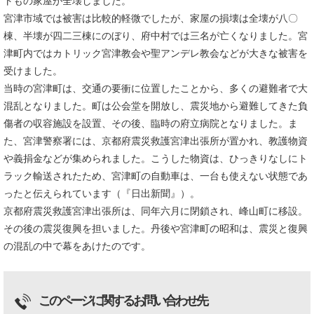
トもの家屋が全壊しました。
宮津市域では被害は比較的軽微でしたが、家屋の損壊は全壊が八〇
棟、半壊が四二三棟にのぼり、府中村では三名が亡くなりました。宮
津町内ではカトリック宮津教会や聖アンデレ教会などが大きな被害を
受けました。
当時の宮津町は、交通の要衝に位置したことから、多くの避難者で大
混乱となりました。町は公会堂を開放し、震災地から避難してきた負
傷者の収容施設を設置、その後、臨時の府立病院となりました。ま
た、宮津警察署には、京都府震災救護宮津出張所が置かれ、教護物資
や義捐金などが集められました。こうした物資は、ひっきりなしにト
ラック輸送されたため、宮津町の自動車は、一台も使えない状態であ
ったと伝えられています（『日出新聞』）。
京都府震災救護宮津出張所は、同年六月に閉鎖され、峰山町に移設。
その後の震災復興を担いました。丹後や宮津町の昭和は、震災と復興
の混乱の中で幕をあけたのです。
このページに関するお問い合わせ先