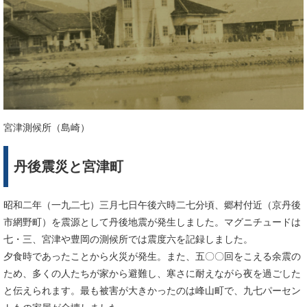
宮津測候所（島崎）
丹後震災と宮津町
昭和二年（一九二七）三月七日午後六時二七分頃、郷村付近（京丹後
市網野町）を震源として丹後地震が発生しました。マグニチュードは
七・三、宮津や豊岡の測候所では震度六を記録しました。
夕食時であったことから火災が発生。また、五〇〇回をこえる余震の
ため、多くの人たちが家から避難し、寒さに耐えながら夜を過ごした
と伝えられます。最も被害が大きかったのは峰山町で、九七パーセン