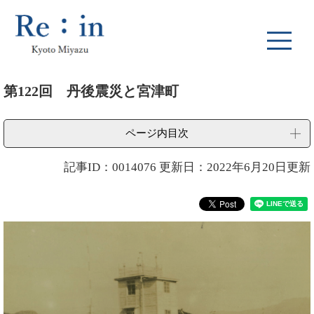
ペ
メ
ー
ニ
ジ
ュ
の
ー
先
を
本
頭
飛
第122回 丹後震災と宮津町
文
で
ば
す
し
。
て
ページ内目次
本
文
記事ID：0014076
更新日：2022年6月20日更新
へ