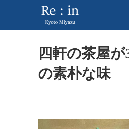
ペ
メ
ー
ニ
ジ
ュ
の
ー
先
を
頭
飛
本
で
ば
四軒の茶屋が
文
す
し
。
て
本
の素朴な味
文
へ