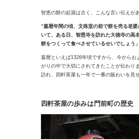
智恵の餅の起源は古く、こんな言い伝えが
“嘉暦年間の頃、文殊堂の前で餅を売る老
いて、ある日、智恩寺を訪れた大徳寺の高
餅をつくって食べさせているせいでしょう
嘉暦といえば1326年頃ですから、今から
がりの中で大切にされてきたことが伝わり
訪れ、四軒茶屋も一年で一番の賑わいを見
四軒茶屋の歩みは門前町の歴史