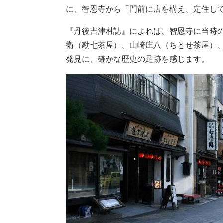
に、智恩寺から「門前に店を構え、定住し
『丹後吉津村誌』によれば、智恩寺に当時
衛（勘七茶屋）、山崎庄八（ちとせ茶屋）
発見に、確かな歴史の足跡を感じます。