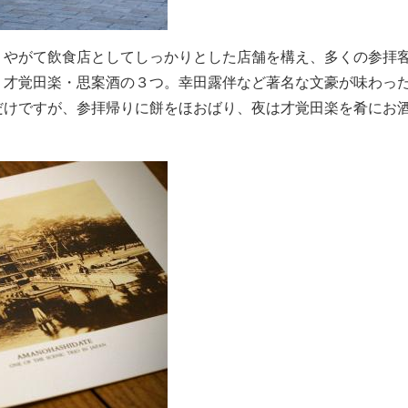
、やがて飲食店としてしっかりとした店舗を構え、多くの参拝
・才覚田楽・思案酒の３つ。幸田露伴など著名な文豪が味わっ
だけですが、参拝帰りに餅をほおばり、夜は才覚田楽を肴にお