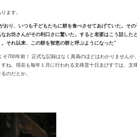
あります。
婆がおり、いつも子どもたちに餅を食べさせてあげていた。その
名なお坊さんがその利口さに驚いた。すると老婆はこう話した
」。それ以来、この餅を智恵の餅と呼ぶようになった”
およそ700年前！ 正式な記録はなく真偽のほどはわかりません
ますね。現在も毎年１月に行われる文殊堂十日ゑびすでは、文
せるのだとか。