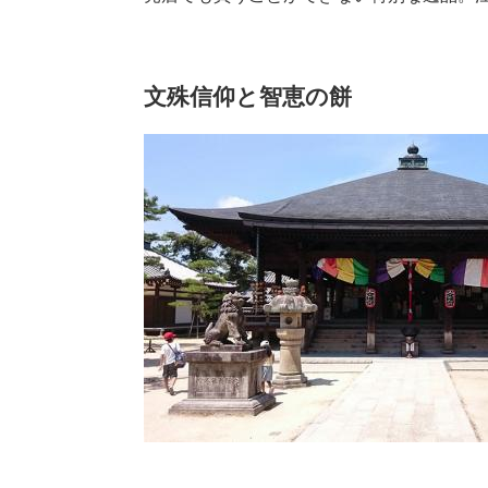
文殊信仰と智恵の餅