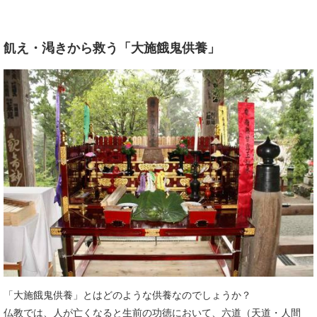
飢え・渇きから救う「大施餓鬼供養」
「大施餓鬼供養」とはどのような供養なのでしょうか？
仏教では、人が亡くなると生前の功徳において、六道（天道・人間