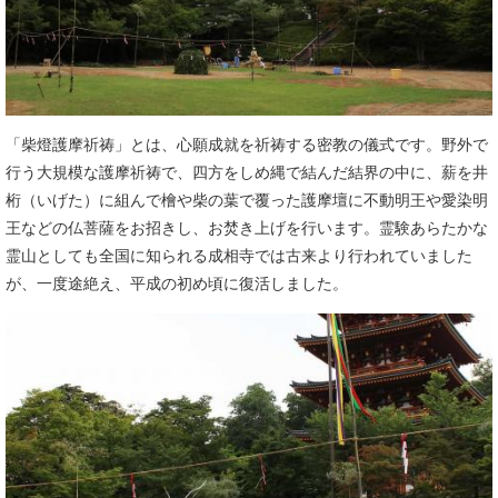
「柴燈護摩祈祷」とは、心願成就を祈祷する密教の儀式です。野外で
行う大規模な護摩祈祷で、四方をしめ縄で結んだ結界の中に、薪を井
桁（いげた）に組んで檜や柴の葉で覆った護摩壇に不動明王や愛染明
王などの仏菩薩をお招きし、お焚き上げを行います。霊験あらたかな
霊山としても全国に知られる成相寺では古来より行われていました
が、一度途絶え、平成の初め頃に復活しました。