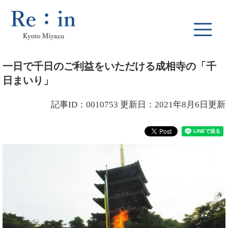
ペ
メ
ー
ニ
ジ
ュ
の
ー
先
を
本
頭
飛
一日で千日のご利益をいただける成相寺の「千
文
で
ば
日まいり」
す
し
。
て
本
記事ID：0010753
更新日：2021年8月6日更新
文
へ