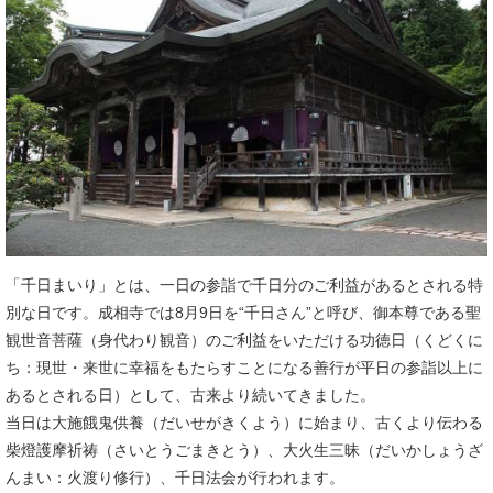
「千日まいり」とは、一日の参詣で千日分のご利益があるとされる特
別な日です。成相寺では8月9日を“千日さん”と呼び、御本尊である聖
観世音菩薩（身代わり観音）のご利益をいただける功徳日（くどくに
ち：現世・来世に幸福をもたらすことになる善行が平日の参詣以上に
あるとされる日）として、古来より続いてきました。
当日は大施餓鬼供養（だいせがきくよう）に始まり、古くより伝わる
柴燈護摩祈祷（さいとうごまきとう）、大火生三昧（だいかしょうざ
んまい：火渡り修行）、千日法会が行われます。