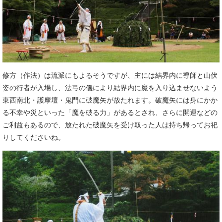
修方（作法）は流派にもよるそうですが、主には結界内に導師と山伏
姿の行者が入場し、法弓の儀により結界内に魔を入り込ませないよう
東西南北・護摩壇・鬼門に破魔矢が放たれます。破魔矢には身にかか
る不幸や災といった「魔を破る力」があるとされ、さらに開運などの
ご利益もあるので、放たれた破魔矢を受け取った人は持ち帰ってお祀
りしてくださいね。