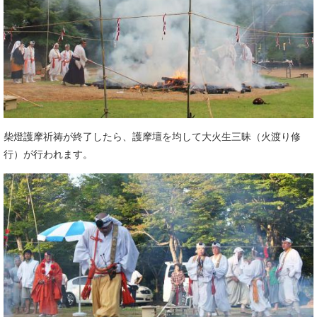
柴燈護摩祈祷が終了したら、護摩壇を均して大火生三昧（火渡り修
行）が行われます。