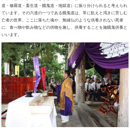
道・修羅道・畜生道・餓鬼道・地獄道）に振り分けられると考えられ
ています。その六道の一つである餓鬼道は、常に飢えと渇きに苦しむ
亡者の世界。ここに落ちた魂や、無縁仏のような供養されない死者
に、食べ物や飲み物などの供物を施し、供養することを施餓鬼供養と
いいます。