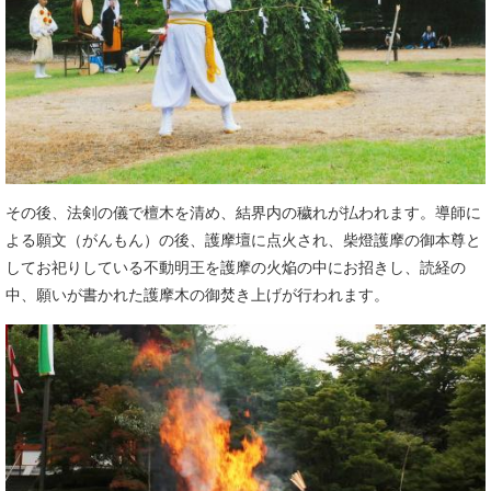
その後、法剣の儀で檀木を清め、結界内の穢れが払われます。導師に
よる願文（がんもん）の後、護摩壇に点火され、柴燈護摩の御本尊と
してお祀りしている不動明王を護摩の火焔の中にお招きし、読経の
中、願いが書かれた護摩木の御焚き上げが行われます。