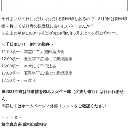
千日まいりの日にだけいただける御朱印もあるので、8月9日は御朱印
帳を持って成相寺の観音様に会いにいきませんか？
※左上の草創1300年の記念印は令和5年3月末までの限定印です。
＜千日まいり 例年の順序＞
11:00頃〜 本堂にて大施餓鬼法会
12:00頃〜 五重塔下広場にて柴燈護摩
16:00頃〜 本堂にて千日法会
17:00頃〜 五重塔下広場にて柴燈護摩
17:30頃〜 火渡り
※2021年度は諸事情を鑑み大火生三昧（火渡り修行）は行われませ
ん。
※詳しくは
ホームページ
＜外部リンク＞
をご確認ください
＜データ＞
橋立真言宗 成相山成相寺