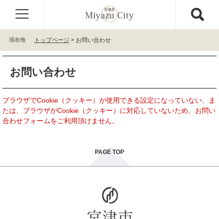
ペ
メ
ー
ニ
ジ
ュ
の
ー
現在地
トップページ
>
お問い合わせ
先
を
頭
飛
本
で
ば
お問い合わせ
文
す
し
。
て
本
ブラウザでCookie（クッキー）が使用できる設定になっていない、ま
文
たは、ブラウザがCookie（クッキー）に対応していないため、お問い
へ
合わせフォームをご利用頂けません。
PAGE TOP