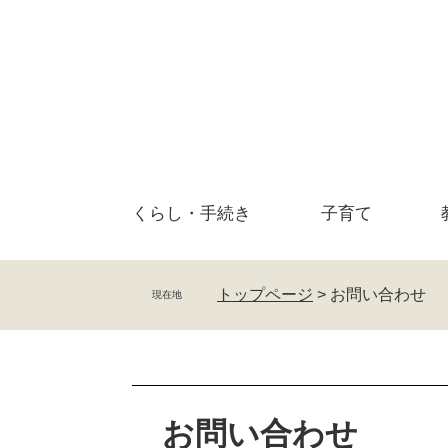
ペ
メ
ー
ニ
ジ
ュ
の
ー
先
を
頭
飛
で
ば
す
し
。
て
くらし・
手続き
子育て
本
文
へ
トップページ
>
お問い合わせ
現在地
本
文
お問い合わせ