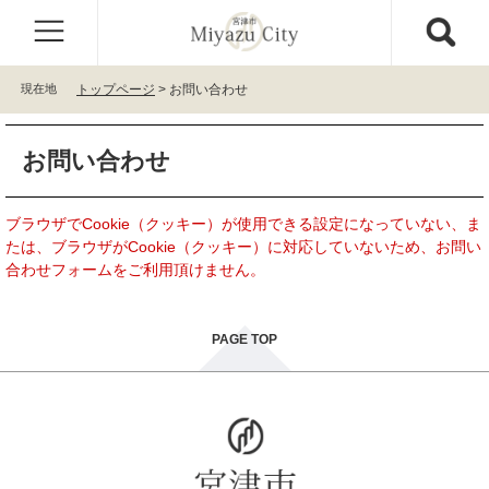
ペ
メ
ー
ニ
ジ
ュ
の
ー
現在地
トップページ
>
お問い合わせ
先
を
頭
飛
本
で
ば
お問い合わせ
文
す
し
。
て
本
ブラウザでCookie（クッキー）が使用できる設定になっていない、ま
文
たは、ブラウザがCookie（クッキー）に対応していないため、お問い
へ
合わせフォームをご利用頂けません。
PAGE TOP