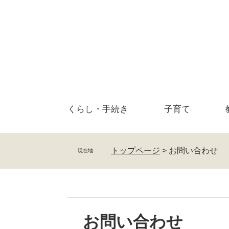
ペ
メ
ー
ニ
ジ
ュ
の
ー
先
を
頭
飛
で
ば
す
し
。
て
くらし・
手続き
子育て
本
文
へ
トップページ
>
お問い合わせ
現在地
本
文
お問い合わせ