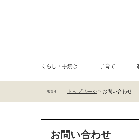
ペ
メ
ー
ニ
ジ
ュ
の
ー
先
を
頭
飛
で
ば
す
し
。
て
くらし・
手続き
子育て
本
文
へ
トップページ
>
お問い合わせ
現在地
本
文
お問い合わせ