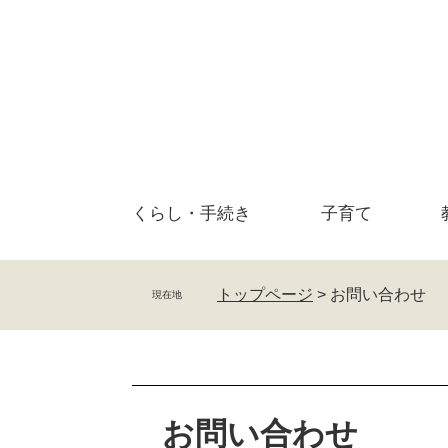
ペ
メ
ー
ニ
ジ
ュ
の
ー
先
を
頭
飛
で
ば
す
し
。
て
くらし・
手続き
子育て
本
文
へ
トップページ
>
お問い合わせ
現在地
本
文
お問い合わせ