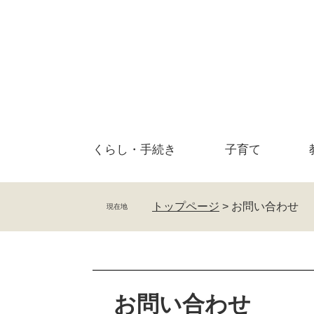
ペ
メ
ー
ニ
ジ
ュ
の
ー
先
を
頭
飛
で
ば
す
し
。
て
くらし・
手続き
子育て
本
文
へ
トップページ
>
お問い合わせ
現在地
本
文
お問い合わせ