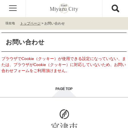
ペ
メ
ー
ニ
ジ
ュ
の
ー
現在地
トップページ
>
お問い合わせ
先
を
頭
飛
本
で
ば
お問い合わせ
文
す
し
。
て
本
ブラウザでCookie（クッキー）が使用できる設定になっていない、ま
文
たは、ブラウザがCookie（クッキー）に対応していないため、お問い
へ
合わせフォームをご利用頂けません。
PAGE TOP