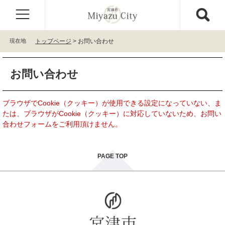
ペ
メ
ー
ニ
ジ
ュ
の
ー
現在地
トップページ
>
お問い合わせ
先
を
頭
飛
本
で
ば
お問い合わせ
文
す
し
。
て
本
ブラウザでCookie（クッキー）が使用できる設定になっていない、ま
文
たは、ブラウザがCookie（クッキー）に対応していないため、お問い
へ
合わせフォームをご利用頂けません。
PAGE TOP