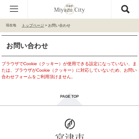
ペ
メ
ー
ニ
ジ
ュ
の
ー
現在地
トップページ
>
お問い合わせ
先
を
頭
飛
本
で
ば
お問い合わせ
文
す
し
。
て
本
ブラウザでCookie（クッキー）が使用できる設定になっていない、ま
文
たは、ブラウザがCookie（クッキー）に対応していないため、お問い
へ
合わせフォームをご利用頂けません。
PAGE TOP