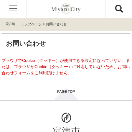
ペ
メ
ー
ニ
ジ
ュ
の
ー
現在地
トップページ
>
お問い合わせ
先
を
頭
飛
本
で
ば
お問い合わせ
文
す
し
。
て
本
ブラウザでCookie（クッキー）が使用できる設定になっていない、ま
文
たは、ブラウザがCookie（クッキー）に対応していないため、お問い
へ
合わせフォームをご利用頂けません。
PAGE TOP