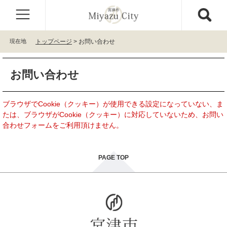
ペ
メ
ー
ニ
ジ
ュ
の
ー
現在地
トップページ
>
お問い合わせ
先
を
頭
飛
本
で
ば
お問い合わせ
文
す
し
。
て
本
ブラウザでCookie（クッキー）が使用できる設定になっていない、ま
文
たは、ブラウザがCookie（クッキー）に対応していないため、お問い
へ
合わせフォームをご利用頂けません。
PAGE TOP