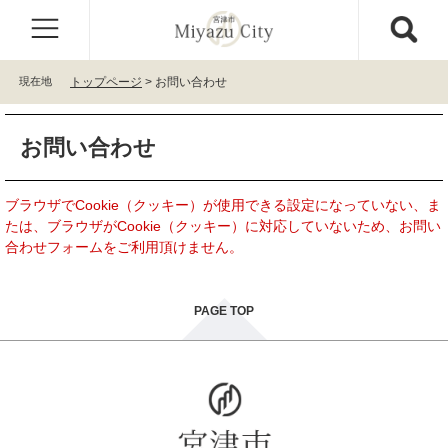
ペ
メ
ー
ニ
ジ
ュ
の
ー
現在地
トップページ
>
お問い合わせ
先
を
頭
飛
本
で
ば
お問い合わせ
文
す
し
。
て
本
ブラウザでCookie（クッキー）が使用できる設定になっていない、ま
文
たは、ブラウザがCookie（クッキー）に対応していないため、お問い
へ
合わせフォームをご利用頂けません。
PAGE TOP