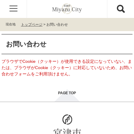
ペ
メ
ー
ニ
ジ
ュ
の
ー
現在地
トップページ
>
お問い合わせ
先
を
頭
飛
本
で
ば
お問い合わせ
文
す
し
。
て
本
ブラウザでCookie（クッキー）が使用できる設定になっていない、ま
文
たは、ブラウザがCookie（クッキー）に対応していないため、お問い
へ
合わせフォームをご利用頂けません。
PAGE TOP