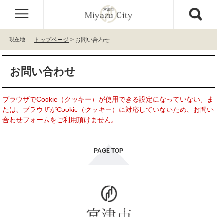
ペ
メ
ー
ニ
ジ
ュ
の
ー
現在地
トップページ
>
お問い合わせ
先
を
頭
飛
本
で
ば
お問い合わせ
文
す
し
。
て
本
ブラウザでCookie（クッキー）が使用できる設定になっていない、ま
文
たは、ブラウザがCookie（クッキー）に対応していないため、お問い
へ
合わせフォームをご利用頂けません。
PAGE TOP