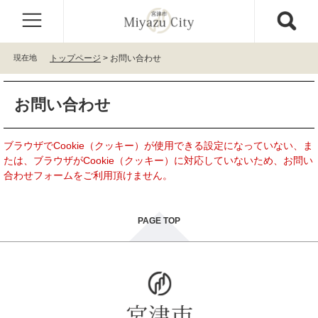
ペ
メ
ー
ニ
ジ
ュ
の
ー
現在地
トップページ
>
お問い合わせ
先
を
頭
飛
本
で
ば
お問い合わせ
文
す
し
。
て
本
ブラウザでCookie（クッキー）が使用できる設定になっていない、ま
文
たは、ブラウザがCookie（クッキー）に対応していないため、お問い
へ
合わせフォームをご利用頂けません。
PAGE TOP