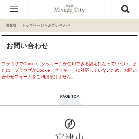
ペ
メ
ー
ニ
ジ
ュ
の
ー
現在地
トップページ
>
お問い合わせ
先
を
頭
飛
本
で
ば
お問い合わせ
文
す
し
。
て
本
ブラウザでCookie（クッキー）が使用できる設定になっていない、ま
文
たは、ブラウザがCookie（クッキー）に対応していないため、お問い
へ
合わせフォームをご利用頂けません。
PAGE TOP